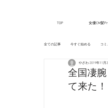
TOP
女優CM髪Pri
全ての記事
今すぐ始める
コミ
やざわ
2019年11月
全国凄腕
て来た！