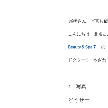
 尾崎さん　写真お借
こんにちは　北名古
Beauty＆Spa７
　の
ドクターK 　やざわ
↑　写真
どうせー