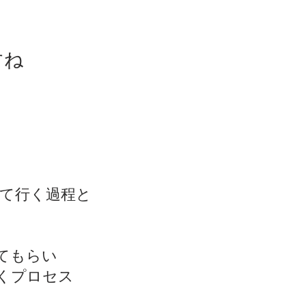
すね
して行く過程と
てもらい
くプロセス