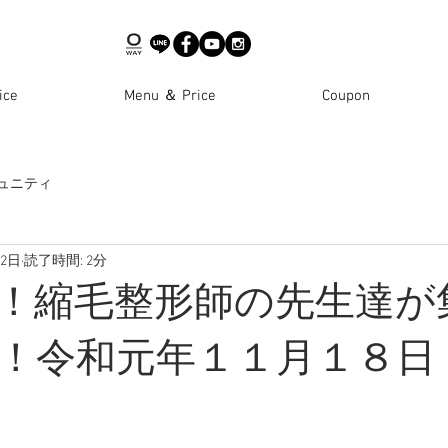
ce
Menu ＆ Price
Coupon
ュニティ
22日
読了時間: 2分
！縮毛整形師の先生達が
！令和元年１１月１８日