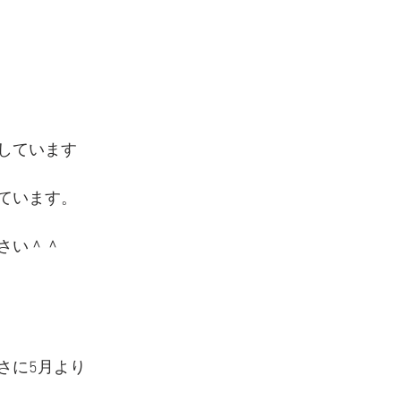
しています
ています。
さい＾＾
さに5月より