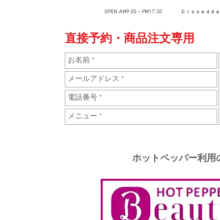
OPEN AM9:00－PM17:30
Ｃｌｏｓｅｄｄ
直接
予約・商品注文専用 
ホットペッパー利用