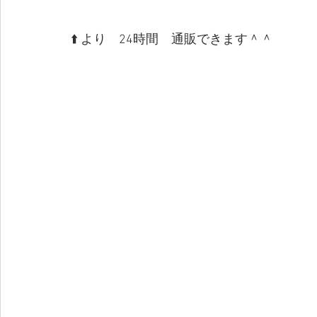
⬆️ より　24時間　通販できます＾＾