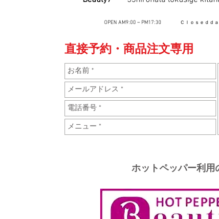
Beauty7
33hirohata tokusige ki
OPEN AM9:00－PM17:30
Ｃｌｏｓｅｄｄ
直接
予約・商品注文専用 
ホットペッパー利用