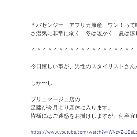
＊バセンジー　アフリカ原産　ワン！って
さ湿気に非常に弱く　冬は暖かく　夏は涼
＾＾＾＾＾＾＾＾＾＾＾＾＾＾＾＾＾＾＾
今日嬉しい事が、男性のスタイリストさん
しか〜し
プリュマージュ店の
足藤が今月より産休に入ります。
皆様にはご迷惑をお掛けしますが、何卒宜
https://www.youtube.com/watch?v=WNzVZ-JBeL