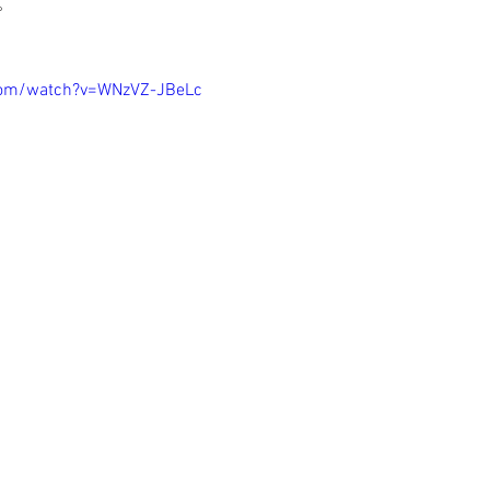
。
com/watch?v=WNzVZ-JBeLc