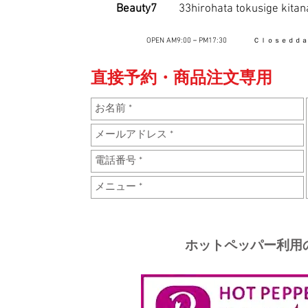
Beauty7
33hirohata tokusige ki
OPEN AM9:00－PM17:30
Ｃｌｏｓｅｄｄ
直接
予約・商品注文専用 
ホットペッパー利用