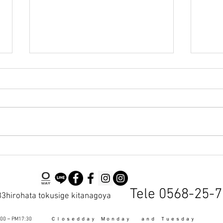
ホットペッパー予約の縮毛矯
一緒
正カード払いOKです
を募
Tele 0568-25-7
irohata tokusige kitanagoya
:00－PM17:30
Ｃｌｏｓｅｄｄａｙ Ｍｏｎｄａｙ ａｎｄ Ｔｕｅｓｄａｙ