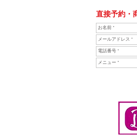
直接
予約・