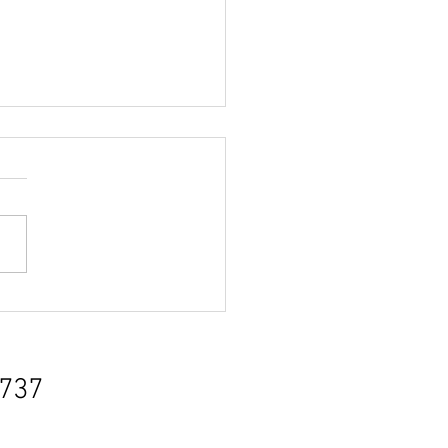
に学び美髪をつくる仲間
集しています
737