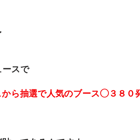
〜　
ュースで
スから抽選で人気のブース◯３８０