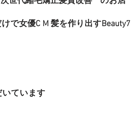
　次世代縮毛矯正髪質改善　のお店
で女優C M 髪を作り出すBeauty7
だいています