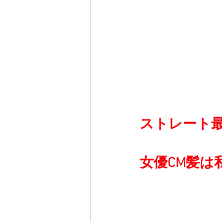
ストレート
女優CM髪は