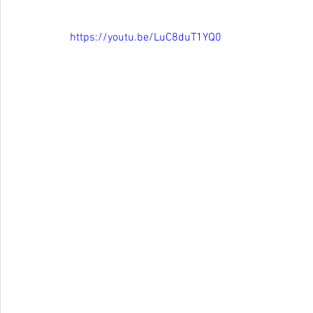
https://youtu.be/LuC8duT1YQ0